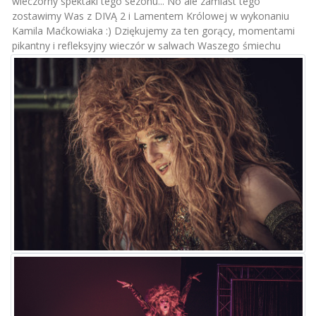
wieczorny spektakl tego sezonu... No ale zamiast tego
zostawimy Was z DIVĄ 2 i Lamentem Królowej w wykonaniu
Kamila Maćkowiaka
:
) Dziękujemy za ten gorący, momentami
pikantny i refleksyjny wieczór w salwach Waszego śmiechu