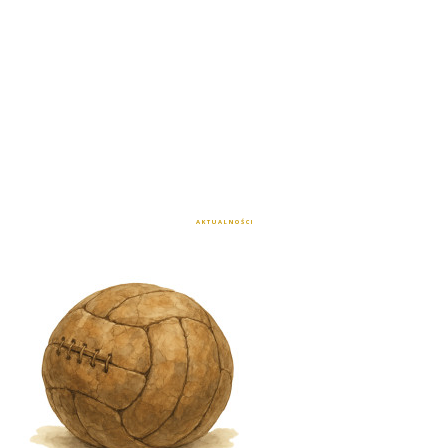
A K T U A L N O Ś C I