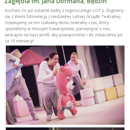
Zagłębia im. Jana Dormana, Będzin
Kochani, to już ostatnie kadry z tegorocznego LOT'u. Żegnamy
się z Wami fotorelacją z niedzielnej Letniej Grządki Teatralnej.
Dziękujemy za ten cudowny letnio-teatralny czas, który
spędziliśmy w Waszym towarzystwie, pamiętajcie o nas,
wracajcie na nasz profil, aby powspominać i do zobaczenia już
za 10 miesięcy!